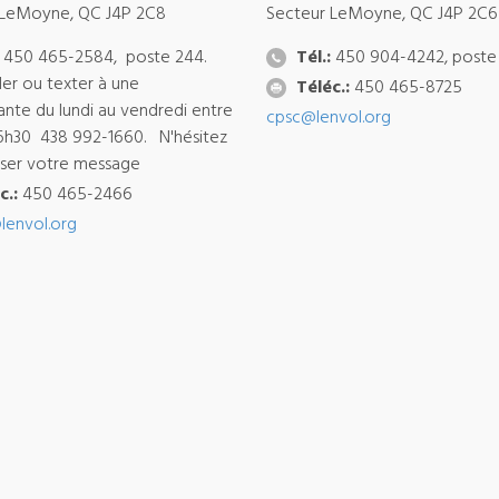
 LeMoyne, QC J4P 2C8
Secteur LeMoyne, QC J4P 2C6
450 465-2584, poste 244.
Tél.:
450 904-4242, poste
ler ou texter à une
Téléc.:
450 465-8725
ante du lundi au vendredi entre
cpsc@lenvol.org
6h30 438 992-1660. N'hésitez
isser votre message
c.:
450 465-2466
lenvol.org