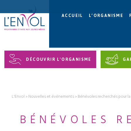
ACCUEIL
L’ORGANISME
DÉCOUVRIR L'ORGANISME
GA
L'Envol
Nouvelles et événements
Bénévoles recherchés pour la
BÉNÉVOLES R