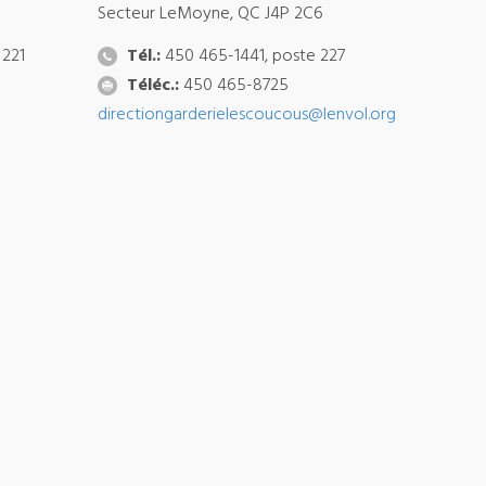
Secteur LeMoyne, QC J4P 2C6
 221
Tél.:
450 465-1441, poste 227
Téléc.:
450 465-8725
directiongarderielescoucous@lenvol.org