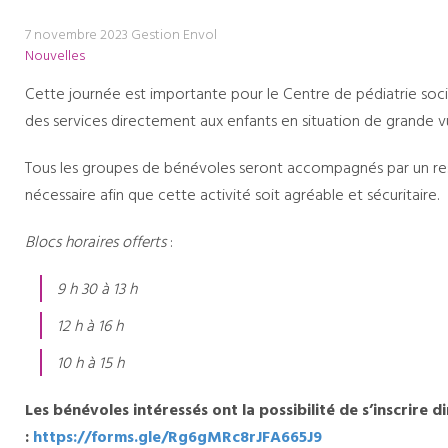
7 novembre 2023
Gestion Envol
Nouvelles
Cette journée est importante pour le Centre de pédiatrie social
des services directement aux enfants en situation de grande 
Tous les groupes de bénévoles seront accompagnés par un resp
nécessaire afin que cette activité soit agréable et sécuritaire.
Blocs horaires offerts
:
9 h 30 à 13 h
12 h à 16 h
10 h à 15 h
Les bénévoles intéressés ont la possibilité de s’inscrire 
:
https://forms.gle/
Rg6gMRc8rJFA665J9