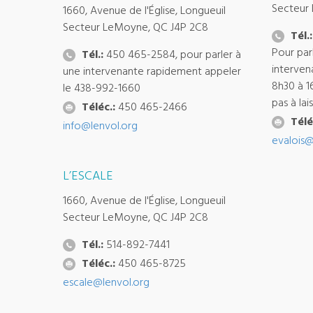
Secteur
1660, Avenue de l'Église, Longueuil
Secteur LeMoyne, QC J4P 2C8
Tél.:
Pour par
Tél.:
450 465-2584, pour parler à
interven
une intervenante rapidement appeler
8h30 à 1
le 438-992-1660
pas à la
Téléc.:
450 465-2466
Télé
info@lenvol.org
evalois@
L’ESCALE
1660, Avenue de l'Église, Longueuil
Secteur LeMoyne, QC J4P 2C8
Tél.:
514-892-7441
Téléc.:
450 465-8725
escale@lenvol.org