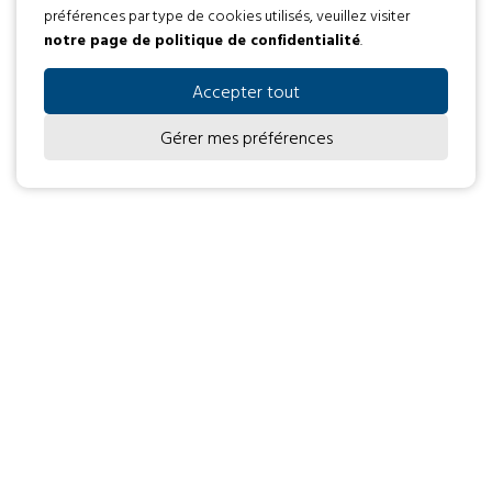
EN SAVOIR PLUS
préférences par type de cookies utilisés, veuillez visiter
notre page de politique de confidentialité
.
M’INSCRIRE
Accepter tout
Gérer mes préférences
☀️ UN ÉTÉ REMPLI DE
DÉCOUVERTES ET DE BEAUX
SOUVENIRS À L’ENVOL
4 août 2026
Gestion Envol
NOUVELLES
☀️ Un été rempli de découvertes et de beaux
souvenirs à L’Envol L’été est une période propice
aux rencontres, aux découvertes et aux moments