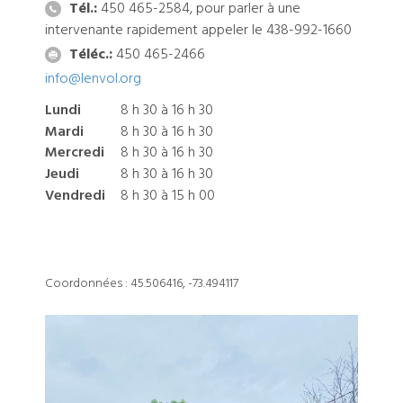
Tél.:
450 465-2584, pour parler à une
intervenante rapidement appeler le 438-992-1660
Téléc.:
450 465-2466
info@lenvol.org
Lundi
8 h 30 à 16 h 30
Mardi
8 h 30 à 16 h 30
Mercredi
8 h 30 à 16 h 30
Jeudi
8 h 30 à 16 h 30
Vendredi
8 h 30 à 15 h 00
Coordonnées : 45.506416, -73.494117