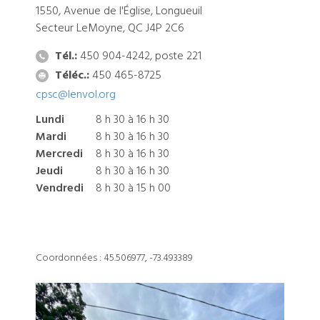
1550, Avenue de l'Église, Longueuil
Secteur LeMoyne, QC J4P 2C6
Tél.:
450 904-4242, poste 221
Téléc.:
450 465-8725
cpsc@lenvol.org
Lundi
8 h 30 à 16 h 30
Mardi
8 h 30 à 16 h 30
Mercredi
8 h 30 à 16 h 30
Jeudi
8 h 30 à 16 h 30
Vendredi
8 h 30 à 15 h 00
Coordonnées : 45.506977, -73.493389