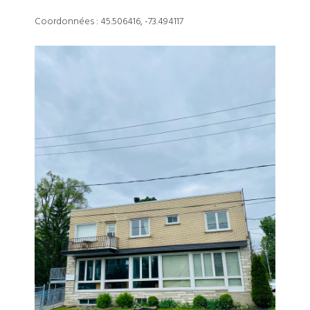
Coordonnées : 45.506416, -73.494117