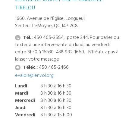
TIRELOU
1660, Avenue de l'Église, Longueuil
Secteur LeMoyne, QC J4P 2C8
Tél.:
450 465-2584, poste 244. Pour parler ou
texter à une intervenante du lundi au vendredi
entre 8h30 à 16h30 438 992-1660. N'hésitez pas à
laisser votre message
Téléc.:
450 465-2466
evalois@lenvol.org
Lundi
8 h 30 à 16 h 30
Mardi
8 h 30 à 16 h 30
Mercredi
8 h 30 à 16 h 30
Jeudi
8 h 30 à 16 h 30
Vendredi
8 h 30 à 15 h 00