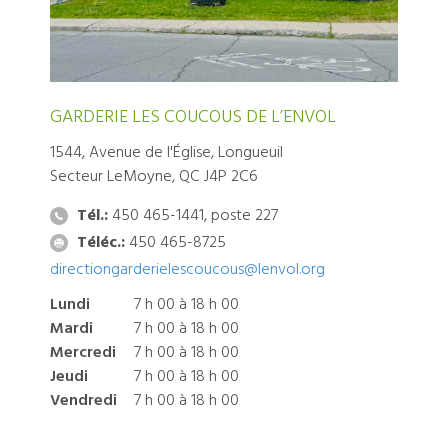
GARDERIE LES COUCOUS DE L’ENVOL
1544, Avenue de l'Église, Longueuil
Secteur LeMoyne, QC J4P 2C6
Tél.:
450 465-1441, poste 227
Téléc.:
450 465-8725
directiongarderielescoucous@lenvol.org
Lundi
7 h 00 à 18 h 00
Mardi
7 h 00 à 18 h 00
Mercredi
7 h 00 à 18 h 00
Jeudi
7 h 00 à 18 h 00
Vendredi
7 h 00 à 18 h 00