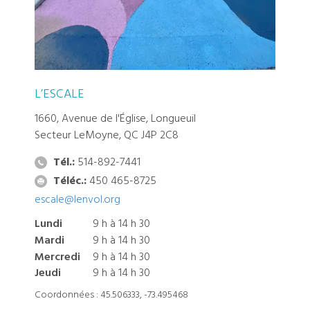
L’ESCALE
1660, Avenue de l'Église, Longueuil
Secteur LeMoyne, QC J4P 2C8
Tél.:
514-892-7441
Téléc.:
450 465-8725
escale@lenvol.org
Lundi
9 h à 14 h 30
Mardi
9 h à 14 h 30
Mercredi
9 h à 14 h 30
Jeudi
9 h à 14 h 30
Coordonnées : 45.506333, -73.495468