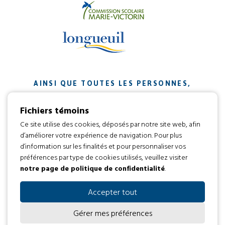
AINSI QUE TOUTES LES PERSONNES,
ORGANISMES ET ENTREPRISES QUI ONT
Fichiers témoins
CONTRIBUÉ À NOTRE MISSION.
Ce site utilise des cookies, déposés par notre site web, afin
d’améliorer votre expérience de navigation. Pour plus
Développement web par
d’information sur les finalités et pour personnaliser vos
préférences par type de cookies utilisés, veuillez visiter
notre page de politique de confidentialité
.
Tous droits réservés 2016 © L’envol
Code d’éthique
Politique de confidentialité
Accepter tout
Gérer mes préférences