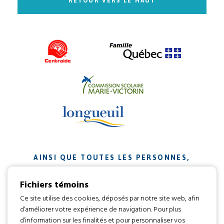
RETOUR VERS LE HAUT
AINSI QUE TOUTES LES PERSONNES,
ORGANISMES ET ENTREPRISES QUI ONT
Fichiers témoins
CONTRIBUÉ À NOTRE MISSION.
Ce site utilise des cookies, déposés par notre site web, afin
d’améliorer votre expérience de navigation. Pour plus
Développement web par
d’information sur les finalités et pour personnaliser vos