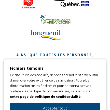
AINSI QUE TOUTES LES PERSONNES,
ORGANISMES ET ENTREPRISES QUI ONT
Fichiers témoins
CONTRIBUÉ À NOTRE MISSION.
Ce site utilise des cookies, déposés par notre site web, afin
d’améliorer votre expérience de navigation. Pour plus
Développement web par
d’information sur les finalités et pour personnaliser vos
préférences par type de cookies utilisés, veuillez visiter
notre page de politique de confidentialité
.
Tous droits réservés 2016 © L’envol
Code d’éthique
Politique de confidentialité
Accepter tout