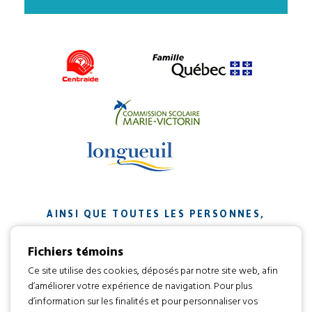
AINSI QUE TOUTES LES PERSONNES,
ORGANISMES ET ENTREPRISES QUI ONT
Fichiers témoins
CONTRIBUÉ À NOTRE MISSION.
Ce site utilise des cookies, déposés par notre site web, afin
d’améliorer votre expérience de navigation. Pour plus
Développement web par
d’information sur les finalités et pour personnaliser vos