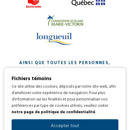
AINSI QUE TOUTES LES PERSONNES,
ORGANISMES ET ENTREPRISES QUI ONT
Fichiers témoins
CONTRIBUÉ À NOTRE MISSION.
Ce site utilise des cookies, déposés par notre site web, afin
d’améliorer votre expérience de navigation. Pour plus
Développement web par
d’information sur les finalités et pour personnaliser vos
préférences par type de cookies utilisés, veuillez visiter
notre page de politique de confidentialité
.
Tous droits réservés 2016 © L’envol
Code d’éthique
Politique de confidentialité
Accepter tout