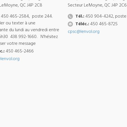
 LeMoyne, QC J4P 2C8
Secteur LeMoyne, QC J4P 2C6
450 465-2584, poste 244.
Tél.:
450 904-4242, poste
ler ou texter à une
Téléc.:
450 465-8725
ante du lundi au vendredi entre
cpsc@lenvol.org
6h30 438 992-1660. N'hésitez
isser votre message
c.:
450 465-2466
lenvol.org