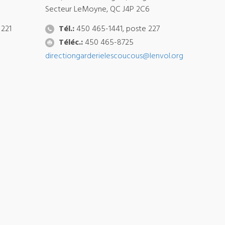
Secteur LeMoyne, QC J4P 2C6
 221
Tél.:
450 465-1441, poste 227
Téléc.:
450 465-8725
directiongarderielescoucous@lenvol.org