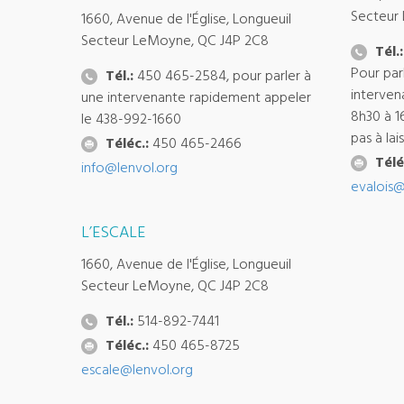
Secteur
1660, Avenue de l'Église, Longueuil
Secteur LeMoyne, QC J4P 2C8
Tél.:
Pour par
Tél.:
450 465-2584, pour parler à
interven
une intervenante rapidement appeler
8h30 à 1
le 438-992-1660
pas à la
Téléc.:
450 465-2466
Télé
info@lenvol.org
evalois@
L’ESCALE
1660, Avenue de l'Église, Longueuil
Secteur LeMoyne, QC J4P 2C8
Tél.:
514-892-7441
Téléc.:
450 465-8725
escale@lenvol.org