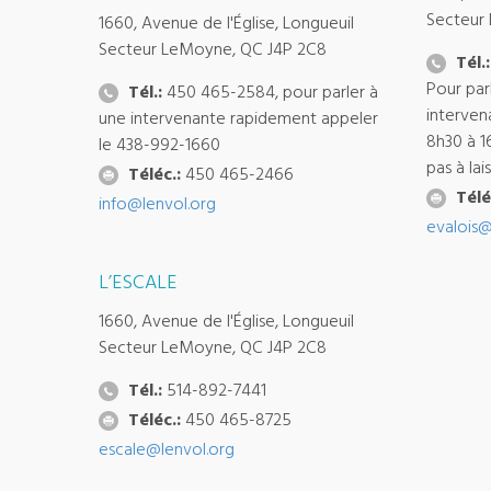
Secteur
1660, Avenue de l'Église, Longueuil
Secteur LeMoyne, QC J4P 2C8
Tél.:
Pour par
Tél.:
450 465-2584, pour parler à
interven
une intervenante rapidement appeler
8h30 à 1
le 438-992-1660
pas à la
Téléc.:
450 465-2466
Télé
info@lenvol.org
evalois@
L’ESCALE
1660, Avenue de l'Église, Longueuil
Secteur LeMoyne, QC J4P 2C8
Tél.:
514-892-7441
Téléc.:
450 465-8725
escale@lenvol.org