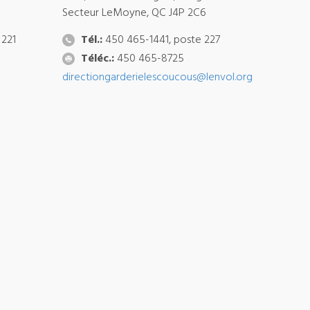
Secteur LeMoyne, QC J4P 2C6
 221
Tél.:
450 465-1441, poste 227
Téléc.:
450 465-8725
directiongarderielescoucous@lenvol.org