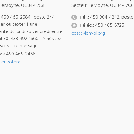
 LeMoyne, QC J4P 2C8
Secteur LeMoyne, QC J4P 2C6
450 465-2584, poste 244.
Tél.:
450 904-4242, poste
ler ou texter à une
Téléc.:
450 465-8725
ante du lundi au vendredi entre
cpsc@lenvol.org
6h30 438 992-1660. N'hésitez
isser votre message
c.:
450 465-2466
lenvol.org