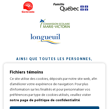
AINSI QUE TOUTES LES PERSONNES,
ORGANISMES ET ENTREPRISES QUI ONT
Fichiers témoins
CONTRIBUÉ À NOTRE MISSION.
Ce site utilise des cookies, déposés par notre site web, afin
d’améliorer votre expérience de navigation. Pour plus
Développement web par
d’information sur les finalités et pour personnaliser vos
préférences par type de cookies utilisés, veuillez visiter
notre page de politique de confidentialité
.
Tous droits réservés 2016 © L’envol