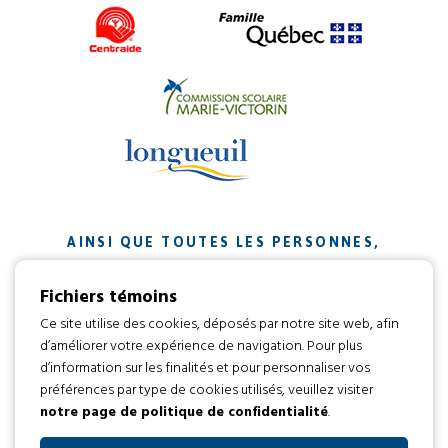
AINSI QUE TOUTES LES PERSONNES,
ORGANISMES ET ENTREPRISES QUI ONT
Fichiers témoins
CONTRIBUÉ À NOTRE MISSION.
Ce site utilise des cookies, déposés par notre site web, afin
d’améliorer votre expérience de navigation. Pour plus
Développement web par
d’information sur les finalités et pour personnaliser vos
préférences par type de cookies utilisés, veuillez visiter
notre page de politique de confidentialité
.
Tous droits réservés 2016 © L’envol