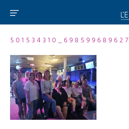
501534310_69859968962