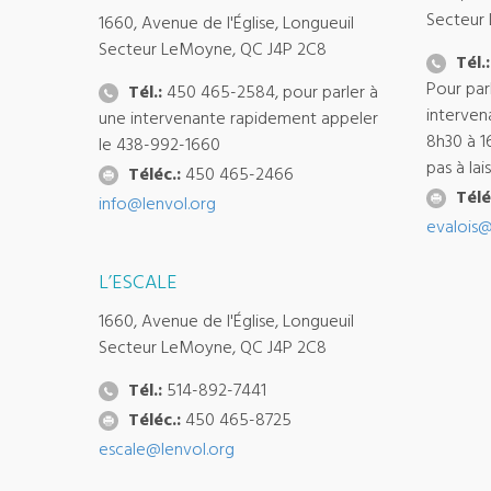
Secteur
1660, Avenue de l'Église, Longueuil
Secteur LeMoyne, QC J4P 2C8
Tél.:
Pour par
Tél.:
450 465-2584, pour parler à
interven
une intervenante rapidement appeler
8h30 à 1
le 438-992-1660
pas à la
Téléc.:
450 465-2466
Télé
info@lenvol.org
evalois@
L’ESCALE
1660, Avenue de l'Église, Longueuil
Secteur LeMoyne, QC J4P 2C8
Tél.:
514-892-7441
Téléc.:
450 465-8725
escale@lenvol.org