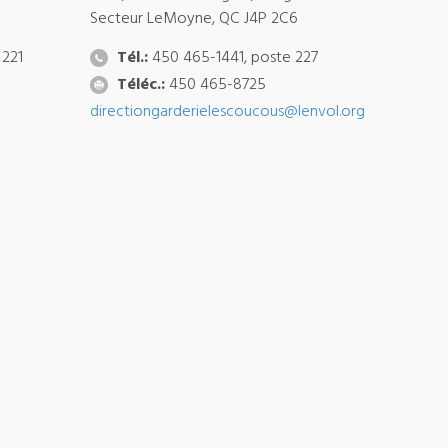
Secteur LeMoyne, QC J4P 2C6
 221
Tél.:
450 465-1441, poste 227
Téléc.:
450 465-8725
directiongarderielescoucous@lenvol.org