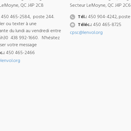
 LeMoyne, QC J4P 2C8
Secteur LeMoyne, QC J4P 2C6
450 465-2584, poste 244.
Tél.:
450 904-4242, poste
ler ou texter à une
Téléc.:
450 465-8725
ante du lundi au vendredi entre
cpsc@lenvol.org
6h30 438 992-1660. N'hésitez
isser votre message
c.:
450 465-2466
lenvol.org