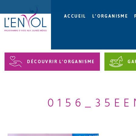
ACCUEIL
L’ORGANISME
DÉCOUVRIR L'ORGANISME
GA
0156_35E