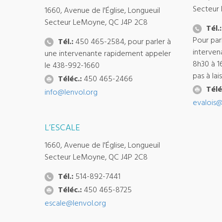
Secteur
1660, Avenue de l'Église, Longueuil
Secteur LeMoyne, QC J4P 2C8
Tél.:
Pour par
Tél.:
450 465-2584, pour parler à
interven
une intervenante rapidement appeler
8h30 à 1
le 438-992-1660
pas à la
Téléc.:
450 465-2466
Télé
info@lenvol.org
evalois@
L’ESCALE
1660, Avenue de l'Église, Longueuil
Secteur LeMoyne, QC J4P 2C8
Tél.:
514-892-7441
Téléc.:
450 465-8725
escale@lenvol.org