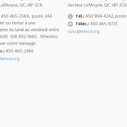
 LeMoyne, QC J4P 2C8
Secteur LeMoyne, QC J4P 2C6
450 465-2584, poste 244.
Tél.:
450 904-4242, poste
ler ou texter à une
Téléc.:
450 465-8725
ante du lundi au vendredi entre
cpsc@lenvol.org
6h30 438 992-1660. N'hésitez
isser votre message
c.:
450 465-2466
lenvol.org