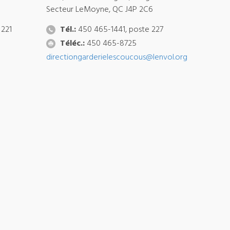
Secteur LeMoyne, QC J4P 2C6
 221
Tél.:
450 465-1441, poste 227
Téléc.:
450 465-8725
directiongarderielescoucous@lenvol.org