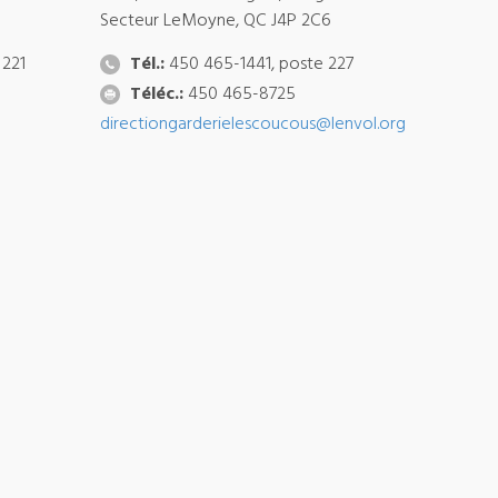
Secteur LeMoyne, QC J4P 2C6
 221
Tél.:
450 465-1441, poste 227
Téléc.:
450 465-8725
directiongarderielescoucous@lenvol.org