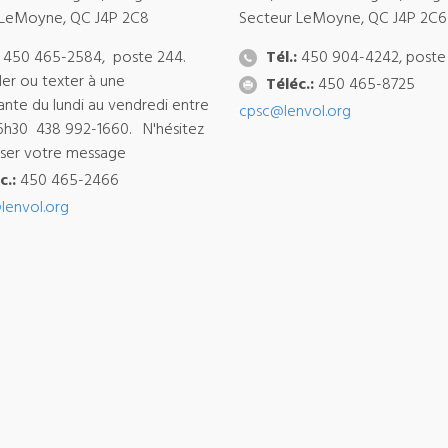
 LeMoyne, QC J4P 2C8
Secteur LeMoyne, QC J4P 2C6
450 465-2584, poste 244.
Tél.:
450 904-4242, poste
ler ou texter à une
Téléc.:
450 465-8725
ante du lundi au vendredi entre
cpsc@lenvol.org
6h30 438 992-1660. N'hésitez
isser votre message
c.:
450 465-2466
lenvol.org