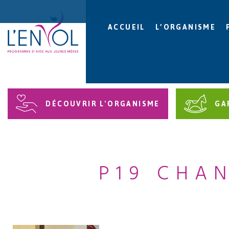
ACCUEIL
L’ORGANISME
DÉCOUVRIR L'ORGANISME
GA
P19 CHAN