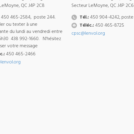
 LeMoyne, QC J4P 2C8
Secteur LeMoyne, QC J4P 2C6
450 465-2584, poste 244.
Tél.:
450 904-4242, poste
ler ou texter à une
Téléc.:
450 465-8725
ante du lundi au vendredi entre
cpsc@lenvol.org
6h30 438 992-1660. N'hésitez
isser votre message
c.:
450 465-2466
lenvol.org