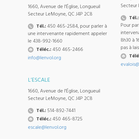
Secteur
1660, Avenue de l'Église, Longueuil
Secteur LeMoyne, QC J4P 2C8
Tél.:
Pour par
Tél.:
450 465-2584, pour parler à
interven
une intervenante rapidement appeler
8h30 à 1
le 438-992-1660
pas à la
Téléc.:
450 465-2466
Télé
info@lenvol.org
evalois@
L’ESCALE
1660, Avenue de l'Église, Longueuil
Secteur LeMoyne, QC J4P 2C8
Tél.:
514-892-7441
Téléc.:
450 465-8725
escale@lenvol.org