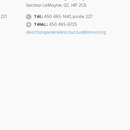
Secteur LeMoyne, QC J4P 2C6
 221
Tél.:
450 465-1441, poste 227
Téléc.:
450 465-8725
directiongarderielescoucous@lenvol.org