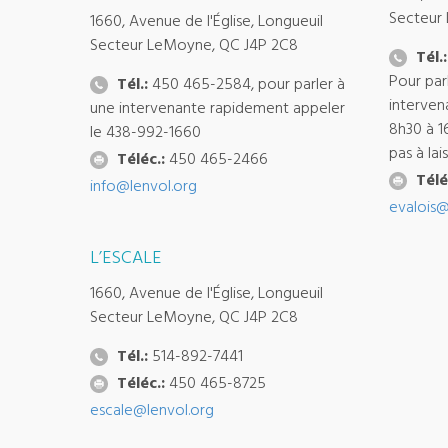
Secteur
1660, Avenue de l'Église, Longueuil
Secteur LeMoyne, QC J4P 2C8
Tél.:
Pour par
Tél.:
450 465-2584, pour parler à
interven
une intervenante rapidement appeler
8h30 à 1
le 438-992-1660
pas à la
Téléc.:
450 465-2466
Télé
info@lenvol.org
evalois@
L’ESCALE
1660, Avenue de l'Église, Longueuil
Secteur LeMoyne, QC J4P 2C8
Tél.:
514-892-7441
Téléc.:
450 465-8725
escale@lenvol.org