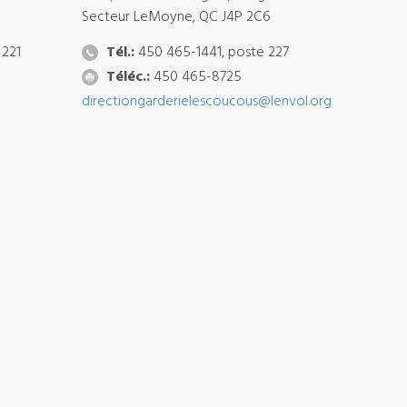
Secteur LeMoyne, QC J4P 2C6
 221
Tél.:
450 465-1441, poste 227
Téléc.:
450 465-8725
directiongarderielescoucous@lenvol.org