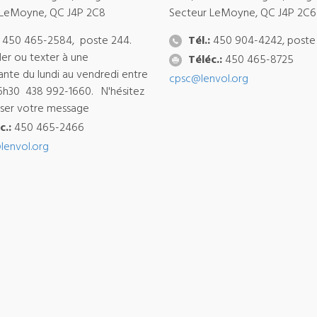
 LeMoyne, QC J4P 2C8
Secteur LeMoyne, QC J4P 2C6
450 465-2584, poste 244.
Tél.:
450 904-4242, poste
ler ou texter à une
Téléc.:
450 465-8725
ante du lundi au vendredi entre
cpsc@lenvol.org
6h30 438 992-1660. N'hésitez
isser votre message
c.:
450 465-2466
lenvol.org