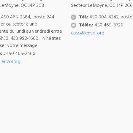
 LeMoyne, QC J4P 2C8
Secteur LeMoyne, QC J4P 2C6
450 465-2584, poste 244.
Tél.:
450 904-4242, poste
ler ou texter à une
Téléc.:
450 465-8725
ante du lundi au vendredi entre
cpsc@lenvol.org
6h30 438 992-1660. N'hésitez
isser votre message
c.:
450 465-2466
lenvol.org