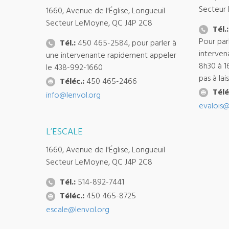
Secteur
1660, Avenue de l'Église, Longueuil
Secteur LeMoyne, QC J4P 2C8
Tél.:
Pour par
Tél.:
450 465-2584, pour parler à
interven
une intervenante rapidement appeler
8h30 à 1
le 438-992-1660
pas à la
Téléc.:
450 465-2466
Télé
info@lenvol.org
evalois@
L’ESCALE
1660, Avenue de l'Église, Longueuil
Secteur LeMoyne, QC J4P 2C8
Tél.:
514-892-7441
Téléc.:
450 465-8725
escale@lenvol.org