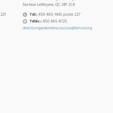
Secteur LeMoyne, QC J4P 2C6
 221
Tél.:
450 465-1441, poste 227
Téléc.:
450 465-8725
directiongarderielescoucous@lenvol.org