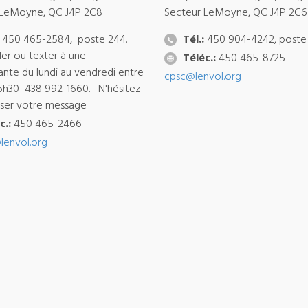
 LeMoyne, QC J4P 2C8
Secteur LeMoyne, QC J4P 2C6
450 465-2584, poste 244.
Tél.:
450 904-4242, poste
ler ou texter à une
Téléc.:
450 465-8725
ante du lundi au vendredi entre
cpsc@lenvol.org
6h30 438 992-1660. N'hésitez
isser votre message
c.:
450 465-2466
lenvol.org