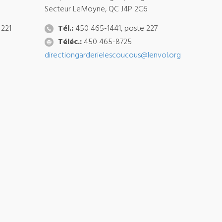
Secteur LeMoyne, QC J4P 2C6
 221
Tél.:
450 465-1441, poste 227
Téléc.:
450 465-8725
directiongarderielescoucous@lenvol.org