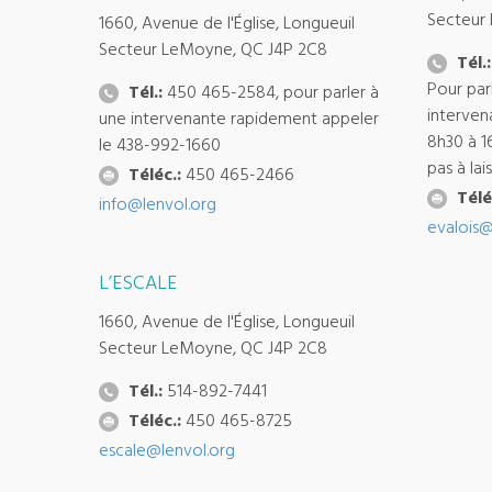
Secteur
1660, Avenue de l'Église, Longueuil
Secteur LeMoyne, QC J4P 2C8
Tél.:
Pour par
Tél.:
450 465-2584, pour parler à
interven
une intervenante rapidement appeler
8h30 à 1
le 438-992-1660
pas à la
Téléc.:
450 465-2466
Télé
info@lenvol.org
evalois@
L’ESCALE
1660, Avenue de l'Église, Longueuil
Secteur LeMoyne, QC J4P 2C8
Tél.:
514-892-7441
Téléc.:
450 465-8725
escale@lenvol.org