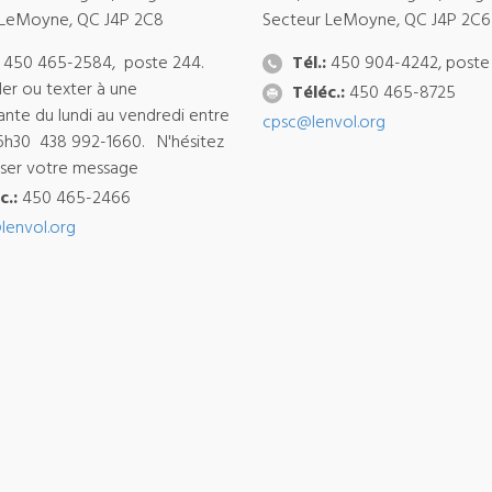
 LeMoyne, QC J4P 2C8
Secteur LeMoyne, QC J4P 2C6
450 465-2584, poste 244.
Tél.:
450 904-4242, poste
ler ou texter à une
Téléc.:
450 465-8725
ante du lundi au vendredi entre
cpsc@lenvol.org
6h30 438 992-1660. N'hésitez
isser votre message
c.:
450 465-2466
lenvol.org