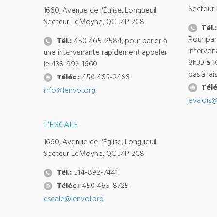
Secteur
1660, Avenue de l'Église, Longueuil
Secteur LeMoyne, QC J4P 2C8
Tél.:
Pour par
Tél.:
450 465-2584, pour parler à
interven
une intervenante rapidement appeler
8h30 à 1
le 438-992-1660
pas à la
Téléc.:
450 465-2466
Télé
info@lenvol.org
evalois@
L’ESCALE
1660, Avenue de l'Église, Longueuil
Secteur LeMoyne, QC J4P 2C8
Tél.:
514-892-7441
Téléc.:
450 465-8725
escale@lenvol.org