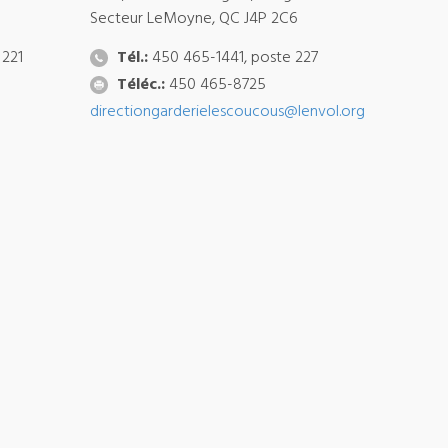
Secteur LeMoyne, QC J4P 2C6
 221
Tél.:
450 465-1441, poste 227
Téléc.:
450 465-8725
directiongarderielescoucous@lenvol.org