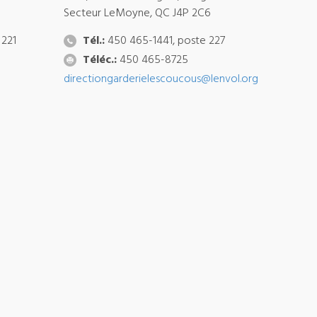
Secteur LeMoyne, QC J4P 2C6
 221
Tél.:
450 465-1441, poste 227
Téléc.:
450 465-8725
directiongarderielescoucous@lenvol.org