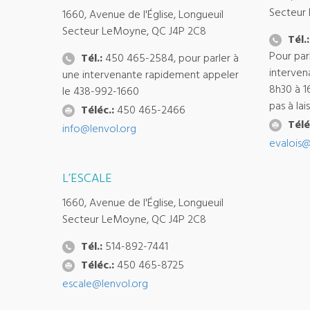
Secteur
1660, Avenue de l'Église, Longueuil
Secteur LeMoyne, QC J4P 2C8
Tél.:
Pour par
Tél.:
450 465-2584, pour parler à
interven
une intervenante rapidement appeler
8h30 à 1
le 438-992-1660
pas à la
Téléc.:
450 465-2466
Télé
info@lenvol.org
evalois@
L’ESCALE
1660, Avenue de l'Église, Longueuil
Secteur LeMoyne, QC J4P 2C8
Tél.:
514-892-7441
Téléc.:
450 465-8725
escale@lenvol.org