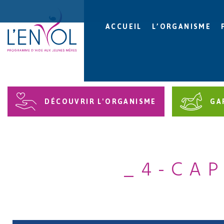
ACCUEIL
L’ORGANISME
DÉCOUVRIR L'ORGANISME
GA
_4-CAP