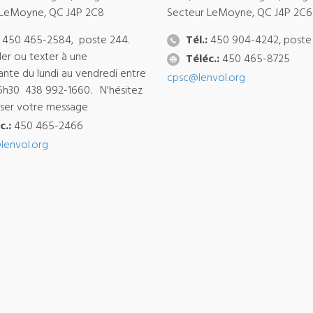
 LeMoyne, QC J4P 2C8
Secteur LeMoyne, QC J4P 2C6
450 465-2584, poste 244.
Tél.:
450 904-4242, poste
ler ou texter à une
Téléc.:
450 465-8725
ante du lundi au vendredi entre
cpsc@lenvol.org
6h30 438 992-1660. N'hésitez
isser votre message
c.:
450 465-2466
lenvol.org