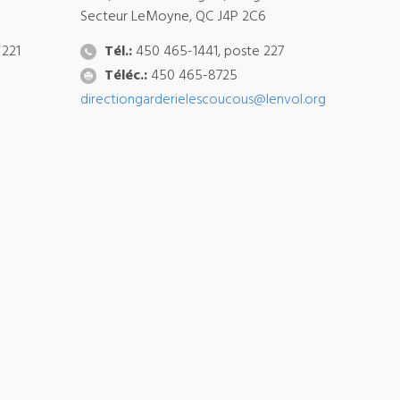
Secteur LeMoyne, QC J4P 2C6
 221
Tél.:
450 465-1441, poste 227
Téléc.:
450 465-8725
directiongarderielescoucous@lenvol.org