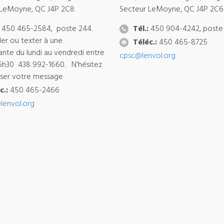
 LeMoyne, QC J4P 2C8
Secteur LeMoyne, QC J4P 2C6
450 465-2584, poste 244.
Tél.:
450 904-4242, poste
ler ou texter à une
Téléc.:
450 465-8725
ante du lundi au vendredi entre
cpsc@lenvol.org
6h30 438 992-1660. N'hésitez
isser votre message
c.:
450 465-2466
lenvol.org