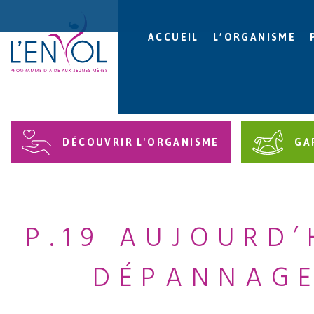
ACCUEIL
L’ORGANISME
DÉCOUVRIR L'ORGANISME
GA
P.19 AUJOURD
DÉPANNAGE