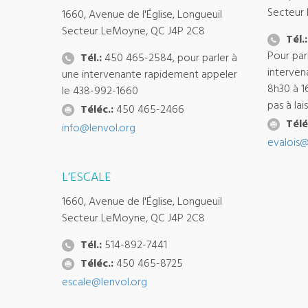
Secteur
1660, Avenue de l'Église, Longueuil
Secteur LeMoyne, QC J4P 2C8
Tél.:
Pour par
Tél.:
450 465-2584, pour parler à
interven
une intervenante rapidement appeler
8h30 à 1
le 438-992-1660
pas à la
Téléc.:
450 465-2466
Télé
info@lenvol.org
evalois@
L’ESCALE
1660, Avenue de l'Église, Longueuil
Secteur LeMoyne, QC J4P 2C8
Tél.:
514-892-7441
Téléc.:
450 465-8725
escale@lenvol.org