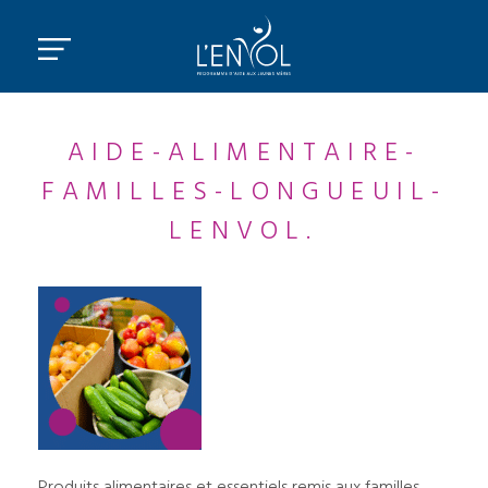
AIDE-ALIMENTAIRE-
FAMILLES-LONGUEUIL-
LENVOL.
Produits alimentaires et essentiels remis aux familles