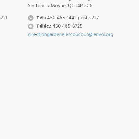
Secteur LeMoyne, QC J4P 2C6
 221
Tél.:
450 465-1441, poste 227
Téléc.:
450 465-8725
directiongarderielescoucous@lenvol.org