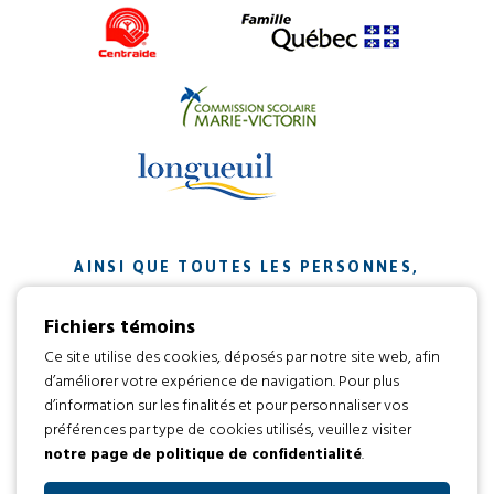
AINSI QUE TOUTES LES PERSONNES,
ORGANISMES ET ENTREPRISES QUI ONT
Fichiers témoins
CONTRIBUÉ À NOTRE MISSION.
Ce site utilise des cookies, déposés par notre site web, afin
d’améliorer votre expérience de navigation. Pour plus
Développement web par
d’information sur les finalités et pour personnaliser vos
préférences par type de cookies utilisés, veuillez visiter
notre page de politique de confidentialité
.
Tous droits réservés 2016 © L’envol