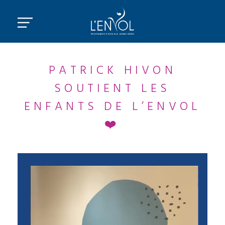
PATRICK HIVON
SOUTIENT LES
ENFANTS DE L’ENVOL
❤️
Lecteur
vidéo