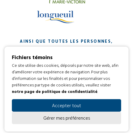
AINSI QUE TOUTES LES PERSONNES,
ORGANISMES ET ENTREPRISES QUI ONT
Fichiers témoins
CONTRIBUÉ À NOTRE MISSION.
Ce site utilise des cookies, déposés par notre site web, afin
d’améliorer votre expérience de navigation. Pour plus
Développement web par
d’information sur les finalités et pour personnaliser vos
préférences par type de cookies utilisés, veuillez visiter
notre page de politique de confidentialité
.
Tous droits réservés 2016 © L’envol
Code d’éthique
Politique de confidentialité
Accepter tout
Gérer mes préférences