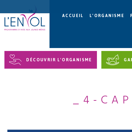
ACCUEIL
L’ORGANISME
DÉCOUVRIR L'ORGANISME
GA
_4-CAP