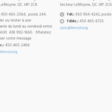
 LeMoyne, QC J4P 2C8
Secteur LeMoyne, QC J4P 2C6
450 465-2584, poste 244.
Tél.:
450 904-4242, poste
ler ou texter à une
Téléc.:
450 465-8725
ante du lundi au vendredi entre
cpsc@lenvol.org
6h30 438 992-1660. N'hésitez
isser votre message
c.:
450 465-2466
lenvol.org