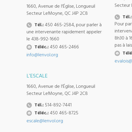
Secteur
1660, Avenue de l'Église, Longueuil
Secteur LeMoyne, QC J4P 2C8
Tél.:
Pour par
Tél.:
450 465-2584, pour parler à
interven
une intervenante rapidement appeler
8h30 à 1
le 438-992-1660
pas à la
Téléc.:
450 465-2466
Télé
info@lenvol.org
evalois@
L’ESCALE
1660, Avenue de l'Église, Longueuil
Secteur LeMoyne, QC J4P 2C8
Tél.:
514-892-7441
Téléc.:
450 465-8725
escale@lenvol.org