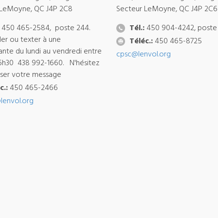
 LeMoyne, QC J4P 2C8
Secteur LeMoyne, QC J4P 2C6
450 465-2584, poste 244.
Tél.:
450 904-4242, poste
ler ou texter à une
Téléc.:
450 465-8725
ante du lundi au vendredi entre
cpsc@lenvol.org
6h30 438 992-1660. N'hésitez
isser votre message
c.:
450 465-2466
lenvol.org