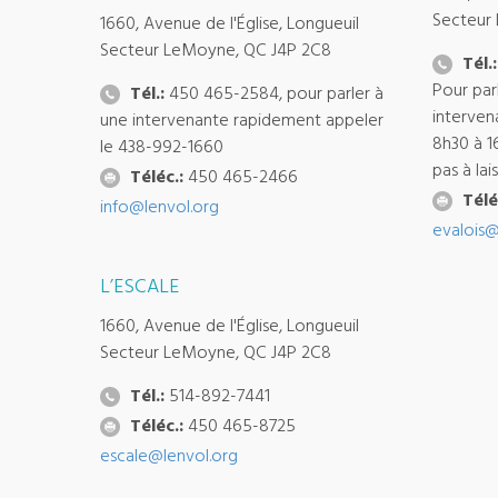
Secteur
1660, Avenue de l'Église, Longueuil
Secteur LeMoyne, QC J4P 2C8
Tél.:
Pour par
Tél.:
450 465-2584, pour parler à
interven
une intervenante rapidement appeler
8h30 à 1
le 438-992-1660
pas à la
Téléc.:
450 465-2466
Télé
info@lenvol.org
evalois@
L’ESCALE
1660, Avenue de l'Église, Longueuil
Secteur LeMoyne, QC J4P 2C8
Tél.:
514-892-7441
Téléc.:
450 465-8725
escale@lenvol.org