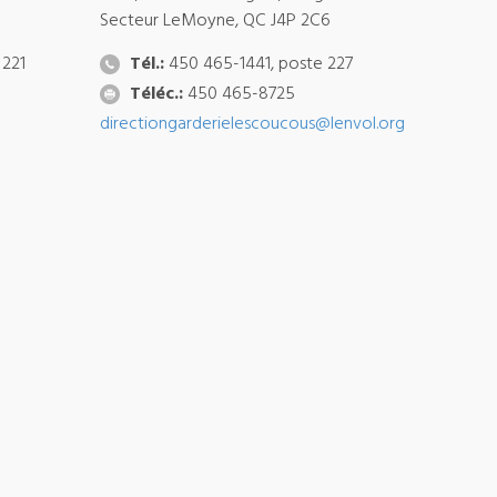
Secteur LeMoyne, QC J4P 2C6
 221
Tél.:
450 465-1441, poste 227
Téléc.:
450 465-8725
directiongarderielescoucous@lenvol.org