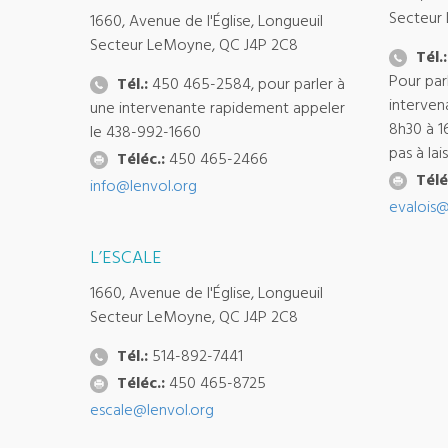
Secteur
1660, Avenue de l'Église, Longueuil
Secteur LeMoyne, QC J4P 2C8
Tél.:
Pour par
Tél.:
450 465-2584, pour parler à
interven
une intervenante rapidement appeler
8h30 à 1
le 438-992-1660
pas à la
Téléc.:
450 465-2466
Télé
info@lenvol.org
evalois@
L’ESCALE
1660, Avenue de l'Église, Longueuil
Secteur LeMoyne, QC J4P 2C8
Tél.:
514-892-7441
Téléc.:
450 465-8725
escale@lenvol.org