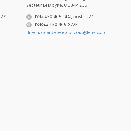
Secteur LeMoyne, QC J4P 2C6
 221
Tél.:
450 465-1441, poste 227
Téléc.:
450 465-8725
directiongarderielescoucous@lenvol.org