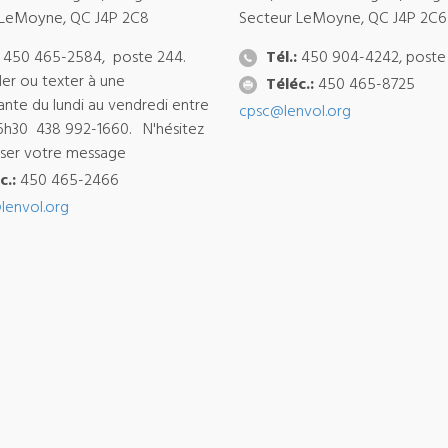
 LeMoyne, QC J4P 2C8
Secteur LeMoyne, QC J4P 2C6
450 465-2584, poste 244.
Tél.:
450 904-4242, poste
ler ou texter à une
Téléc.:
450 465-8725
ante du lundi au vendredi entre
cpsc@lenvol.org
6h30 438 992-1660. N'hésitez
isser votre message
c.:
450 465-2466
lenvol.org