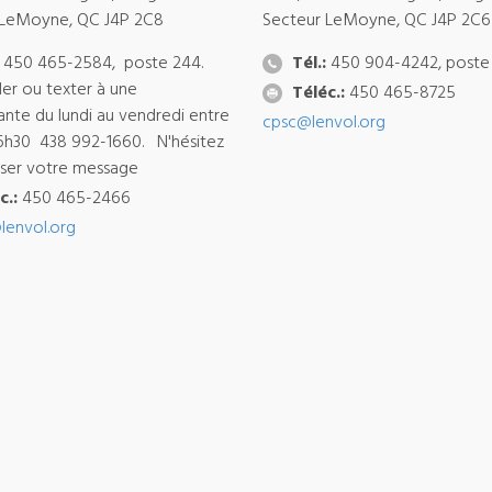
 LeMoyne, QC J4P 2C8
Secteur LeMoyne, QC J4P 2C6
450 465-2584, poste 244.
Tél.:
450 904-4242, poste
ler ou texter à une
Téléc.:
450 465-8725
ante du lundi au vendredi entre
cpsc@lenvol.org
6h30 438 992-1660. N'hésitez
isser votre message
c.:
450 465-2466
lenvol.org