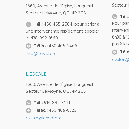
Secteur
1660, Avenue de l'Église, Longueuil
Secteur LeMoyne, QC J4P 2C8
Tél.:
Pour par
Tél.:
450 465-2584, pour parler à
interven
une intervenante rapidement appeler
8h30 à 1
le 438-992-1660
pas à la
Téléc.:
450 465-2466
Télé
info@lenvol.org
evalois@
L’ESCALE
1660, Avenue de l'Église, Longueuil
Secteur LeMoyne, QC J4P 2C8
Tél.:
514-892-7441
Téléc.:
450 465-8725
escale@lenvol.org