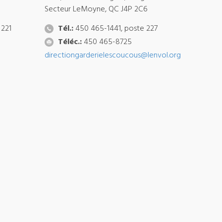
Secteur LeMoyne, QC J4P 2C6
 221
Tél.:
450 465-1441, poste 227
Téléc.:
450 465-8725
directiongarderielescoucous@lenvol.org