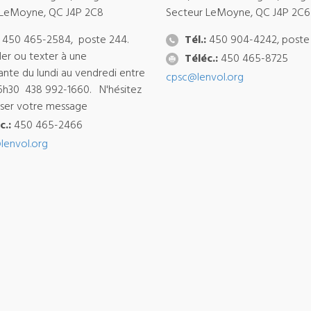
 LeMoyne, QC J4P 2C8
Secteur LeMoyne, QC J4P 2C6
450 465-2584, poste 244.
Tél.:
450 904-4242, poste
ler ou texter à une
Téléc.:
450 465-8725
ante du lundi au vendredi entre
cpsc@lenvol.org
6h30 438 992-1660. N'hésitez
isser votre message
c.:
450 465-2466
lenvol.org