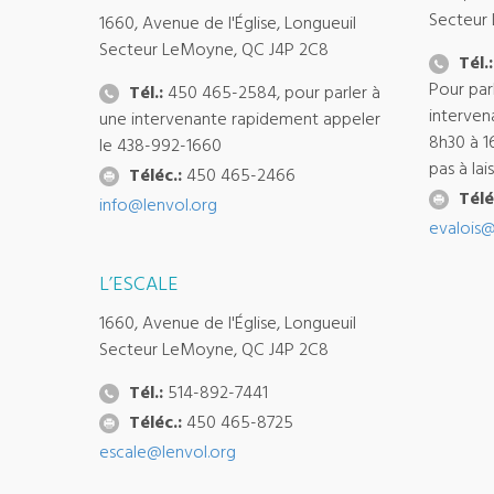
Secteur
1660, Avenue de l'Église, Longueuil
Secteur LeMoyne, QC J4P 2C8
Tél.:
Pour par
Tél.:
450 465-2584, pour parler à
interven
une intervenante rapidement appeler
8h30 à 1
le 438-992-1660
pas à la
Téléc.:
450 465-2466
Télé
info@lenvol.org
evalois@
L’ESCALE
1660, Avenue de l'Église, Longueuil
Secteur LeMoyne, QC J4P 2C8
Tél.:
514-892-7441
Téléc.:
450 465-8725
escale@lenvol.org