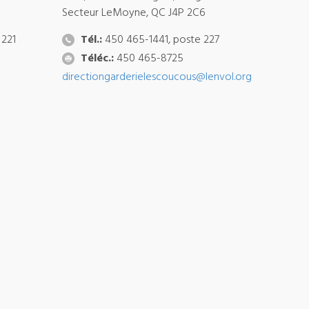
Secteur LeMoyne, QC J4P 2C6
 221
Tél.:
450 465-1441, poste 227
Téléc.:
450 465-8725
directiongarderielescoucous@lenvol.org