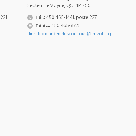
Secteur LeMoyne, QC J4P 2C6
 221
Tél.:
450 465-1441, poste 227
Téléc.:
450 465-8725
directiongarderielescoucous@lenvol.org