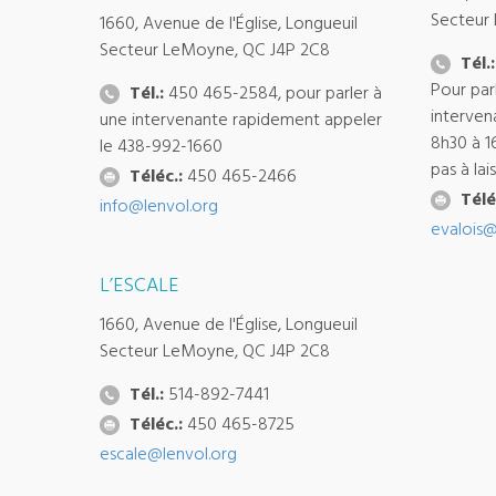
Secteur
1660, Avenue de l'Église, Longueuil
Secteur LeMoyne, QC J4P 2C8
Tél.:
Pour par
Tél.:
450 465-2584, pour parler à
interven
une intervenante rapidement appeler
8h30 à 1
le 438-992-1660
pas à la
Téléc.:
450 465-2466
Télé
info@lenvol.org
evalois@
L’ESCALE
1660, Avenue de l'Église, Longueuil
Secteur LeMoyne, QC J4P 2C8
Tél.:
514-892-7441
Téléc.:
450 465-8725
escale@lenvol.org