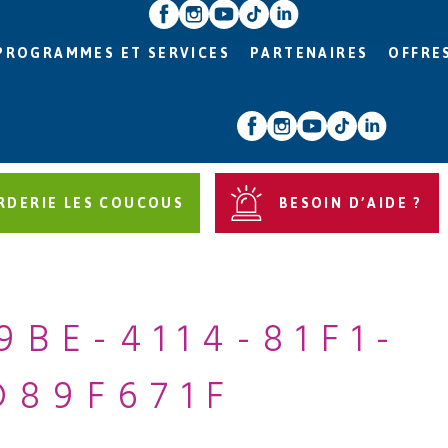
PROGRAMMES ET SERVICES
PARTENAIRES
OFFRE
RDERIE LES COUCOUS
BESOIN D’AIDE ?
9BE-4114-81F1-
D89F671F