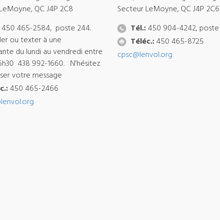
 LeMoyne, QC J4P 2C8
Secteur LeMoyne, QC J4P 2C6
450 465-2584, poste 244.
Tél.:
450 904-4242, poste
ler ou texter à une
Téléc.:
450 465-8725
ante du lundi au vendredi entre
cpsc@lenvol.org
6h30 438 992-1660. N'hésitez
isser votre message
c.:
450 465-2466
lenvol.org