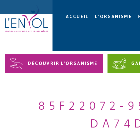
ACCUEIL
L’ORGANISME
DÉCOUVRIR L'ORGANISME
GA
85F22072-9
DA74