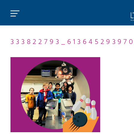
333822793_61364529397