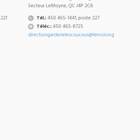
Secteur LeMoyne, QC J4P 2C6
 221
Tél.:
450 465-1441, poste 227
Téléc.:
450 465-8725
directiongarderielescoucous@lenvol.org