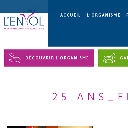
ACCUEIL
L’ORGANISME
DÉCOUVRIR L'ORGANISME
GA
25 ANS_F