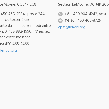
 LeMoyne, QC J4P 2C8
Secteur LeMoyne, QC J4P 2C6
450 465-2584, poste 244.
Tél.:
450 904-4242, poste
ler ou texter à une
Téléc.:
450 465-8725
ante du lundi au vendredi entre
cpsc@lenvol.org
6h30 438 992-1660. N'hésitez
isser votre message
c.:
450 465-2466
lenvol.org