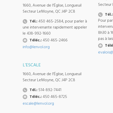
Secteur
1660, Avenue de l'Église, Longueuil
Secteur LeMoyne, QC J4P 2C8
Tél.:
Pour par
Tél.:
450 465-2584, pour parler à
interven
une intervenante rapidement appeler
8h30 à 1
le 438-992-1660
pas à la
Téléc.:
450 465-2466
Télé
info@lenvol.org
evalois@
L’ESCALE
1660, Avenue de l'Église, Longueuil
Secteur LeMoyne, QC J4P 2C8
Tél.:
514-892-7441
Téléc.:
450 465-8725
escale@lenvol.org