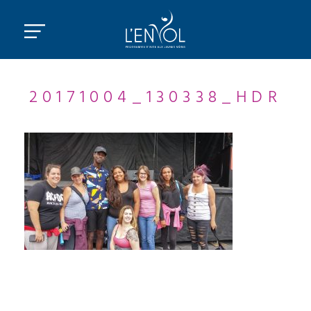
20171004_130338_HDR