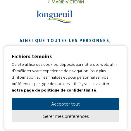
AINSI QUE TOUTES LES PERSONNES,
ORGANISMES ET ENTREPRISES QUI ONT
Fichiers témoins
CONTRIBUÉ À NOTRE MISSION.
Ce site utilise des cookies, déposés par notre site web, afin
d’améliorer votre expérience de navigation. Pour plus
Développement web par
d’information sur les finalités et pour personnaliser vos
préférences par type de cookies utilisés, veuillez visiter
notre page de politique de confidentialité
.
Tous droits réservés 2016 © L’envol
Code d’éthique
Politique de confidentialité
Accepter tout
Gérer mes préférences