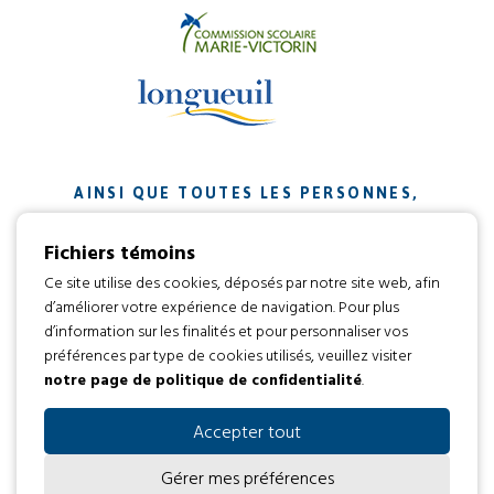
AINSI QUE TOUTES LES PERSONNES,
ORGANISMES ET ENTREPRISES QUI ONT
Fichiers témoins
CONTRIBUÉ À NOTRE MISSION.
Ce site utilise des cookies, déposés par notre site web, afin
d’améliorer votre expérience de navigation. Pour plus
Développement web par
d’information sur les finalités et pour personnaliser vos
préférences par type de cookies utilisés, veuillez visiter
notre page de politique de confidentialité
.
Tous droits réservés 2016 © L’envol
Code d’éthique
Politique de confidentialité
Accepter tout
Gérer mes préférences