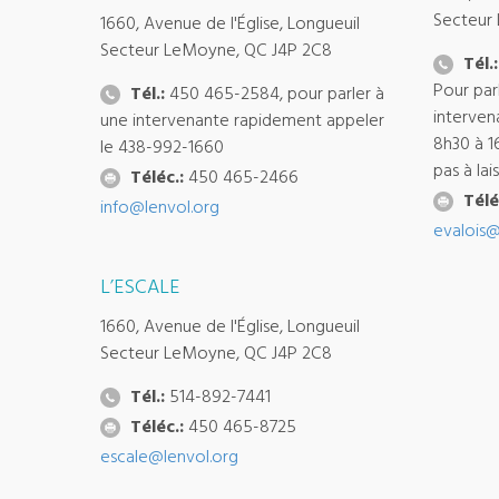
Secteur
1660, Avenue de l'Église, Longueuil
Secteur LeMoyne, QC J4P 2C8
Tél.:
Pour par
Tél.:
450 465-2584, pour parler à
interven
une intervenante rapidement appeler
8h30 à 1
le 438-992-1660
pas à la
Téléc.:
450 465-2466
Télé
info@lenvol.org
evalois@
L’ESCALE
1660, Avenue de l'Église, Longueuil
Secteur LeMoyne, QC J4P 2C8
Tél.:
514-892-7441
Téléc.:
450 465-8725
escale@lenvol.org