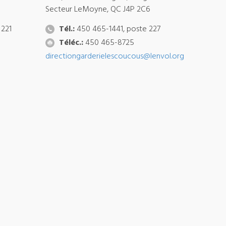
Secteur LeMoyne, QC J4P 2C6
 221
Tél.:
450 465-1441, poste 227
Téléc.:
450 465-8725
directiongarderielescoucous@lenvol.org