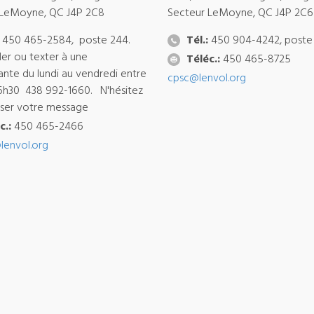
 LeMoyne, QC J4P 2C8
Secteur LeMoyne, QC J4P 2C6
450 465-2584, poste 244.
Tél.:
450 904-4242, poste
ler ou texter à une
Téléc.:
450 465-8725
ante du lundi au vendredi entre
cpsc@lenvol.org
6h30 438 992-1660. N'hésitez
isser votre message
c.:
450 465-2466
lenvol.org