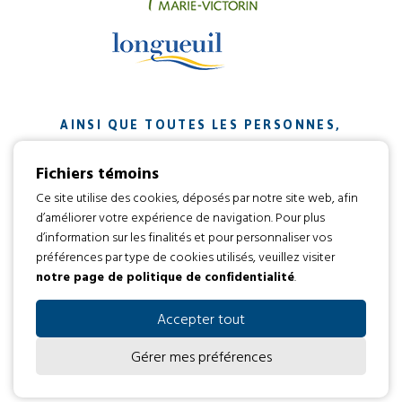
AINSI QUE TOUTES LES PERSONNES,
ORGANISMES ET ENTREPRISES QUI ONT
Fichiers témoins
CONTRIBUÉ À NOTRE MISSION.
Ce site utilise des cookies, déposés par notre site web, afin
d’améliorer votre expérience de navigation. Pour plus
Développement web par
d’information sur les finalités et pour personnaliser vos
préférences par type de cookies utilisés, veuillez visiter
notre page de politique de confidentialité
.
Tous droits réservés 2016 © L’envol
Code d’éthique
Politique de confidentialité
Accepter tout
Gérer mes préférences