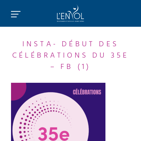
INSTA- DÉBUT DES
CÉLÉBRATIONS DU 35E
– FB (1)