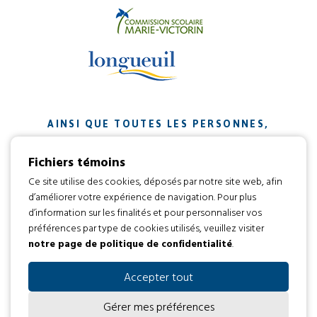
AINSI QUE TOUTES LES PERSONNES,
ORGANISMES ET ENTREPRISES QUI ONT
Fichiers témoins
CONTRIBUÉ À NOTRE MISSION.
Ce site utilise des cookies, déposés par notre site web, afin
d’améliorer votre expérience de navigation. Pour plus
Développement web par
d’information sur les finalités et pour personnaliser vos
préférences par type de cookies utilisés, veuillez visiter
notre page de politique de confidentialité
.
Tous droits réservés 2016 © L’envol
Code d’éthique
Politique de confidentialité
Accepter tout
Gérer mes préférences