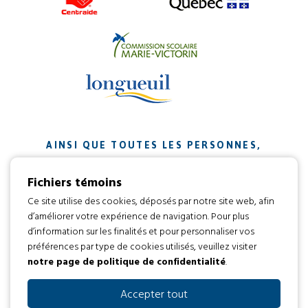
AINSI QUE TOUTES LES PERSONNES,
ORGANISMES ET ENTREPRISES QUI ONT
Fichiers témoins
CONTRIBUÉ À NOTRE MISSION.
Ce site utilise des cookies, déposés par notre site web, afin
d’améliorer votre expérience de navigation. Pour plus
Développement web par
d’information sur les finalités et pour personnaliser vos
préférences par type de cookies utilisés, veuillez visiter
notre page de politique de confidentialité
.
Tous droits réservés 2016 © L’envol
Code d’éthique
Politique de confidentialité
Accepter tout