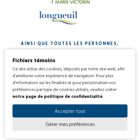
AINSI QUE TOUTES LES PERSONNES,
ORGANISMES ET ENTREPRISES QUI ONT
Fichiers témoins
CONTRIBUÉ À NOTRE MISSION.
Ce site utilise des cookies, déposés par notre site web, afin
d’améliorer votre expérience de navigation. Pour plus
Développement web par
d’information sur les finalités et pour personnaliser vos
préférences par type de cookies utilisés, veuillez visiter
notre page de politique de confidentialité
.
Tous droits réservés 2016 © L’envol
Code d’éthique
Politique de confidentialité
Accepter tout
Gérer mes préférences