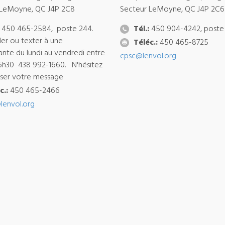
 LeMoyne, QC J4P 2C8
Secteur LeMoyne, QC J4P 2C6
450 465-2584, poste 244.
Tél.:
450 904-4242, poste
ler ou texter à une
Téléc.:
450 465-8725
ante du lundi au vendredi entre
cpsc@lenvol.org
6h30 438 992-1660. N'hésitez
isser votre message
c.:
450 465-2466
lenvol.org