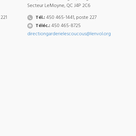
Secteur LeMoyne, QC J4P 2C6
 221
Tél.:
450 465-1441, poste 227
Téléc.:
450 465-8725
directiongarderielescoucous@lenvol.org