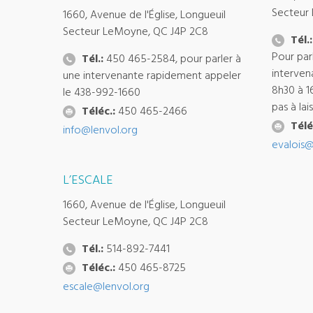
Secteur
1660, Avenue de l'Église, Longueuil
Secteur LeMoyne, QC J4P 2C8
Tél.:
Pour par
Tél.:
450 465-2584, pour parler à
interven
une intervenante rapidement appeler
8h30 à 1
le 438-992-1660
pas à la
Téléc.:
450 465-2466
Télé
info@lenvol.org
evalois@
L’ESCALE
1660, Avenue de l'Église, Longueuil
Secteur LeMoyne, QC J4P 2C8
Tél.:
514-892-7441
Téléc.:
450 465-8725
escale@lenvol.org