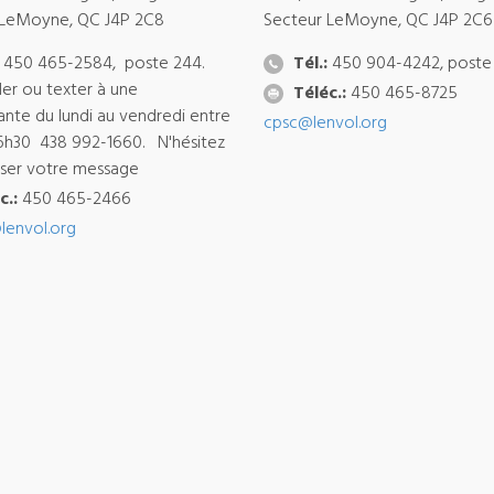
 LeMoyne, QC J4P 2C8
Secteur LeMoyne, QC J4P 2C6
450 465-2584, poste 244.
Tél.:
450 904-4242, poste
ler ou texter à une
Téléc.:
450 465-8725
ante du lundi au vendredi entre
cpsc@lenvol.org
6h30 438 992-1660. N'hésitez
isser votre message
c.:
450 465-2466
lenvol.org