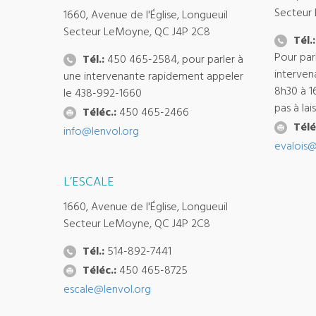
Secteur
1660, Avenue de l'Église, Longueuil
Secteur LeMoyne, QC J4P 2C8
Tél.:
Pour par
Tél.:
450 465-2584, pour parler à
interven
une intervenante rapidement appeler
8h30 à 1
le 438-992-1660
pas à la
Téléc.:
450 465-2466
Télé
info@lenvol.org
evalois@
L’ESCALE
1660, Avenue de l'Église, Longueuil
Secteur LeMoyne, QC J4P 2C8
Tél.:
514-892-7441
Téléc.:
450 465-8725
escale@lenvol.org