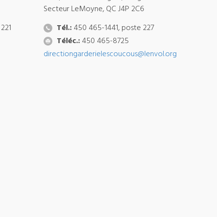
Secteur LeMoyne, QC J4P 2C6
 221
Tél.:
450 465-1441, poste 227
Téléc.:
450 465-8725
directiongarderielescoucous@lenvol.org