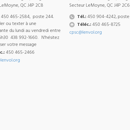
 LeMoyne, QC J4P 2C8
Secteur LeMoyne, QC J4P 2C6
450 465-2584, poste 244.
Tél.:
450 904-4242, poste
ler ou texter à une
Téléc.:
450 465-8725
ante du lundi au vendredi entre
cpsc@lenvol.org
6h30 438 992-1660. N'hésitez
isser votre message
c.:
450 465-2466
lenvol.org