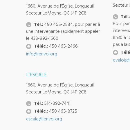
Secteur
1660, Avenue de l'Église, Longueuil
Secteur LeMoyne, QC J4P 2C8
Tél.:
Pour par
Tél.:
450 465-2584, pour parler à
interven
une intervenante rapidement appeler
8h30 à 1
le 438-992-1660
pas à la
Téléc.:
450 465-2466
Télé
info@lenvol.org
evalois@
L’ESCALE
1660, Avenue de l'Église, Longueuil
Secteur LeMoyne, QC J4P 2C8
Tél.:
514-892-7441
Téléc.:
450 465-8725
escale@lenvol.org