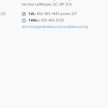
Secteur LeMoyne, QC J4P 2C6
 221
Tél.:
450 465-1441, poste 227
Téléc.:
450 465-8725
directiongarderielescoucous@lenvol.org