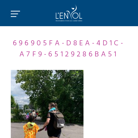
696905FA-D8EA-4D1C-
A7F9-65129286BA51