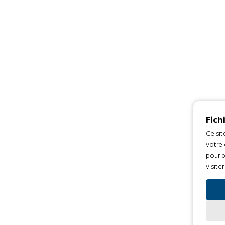
Fich
Ce sit
votre 
pour p
visite