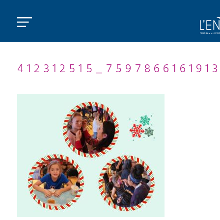
412312515_75978661619