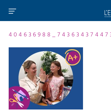
404636988_74363437447